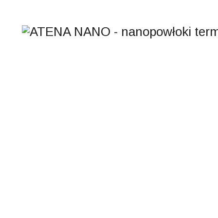
POSTY:
TERMOIZOL
+600⁰C