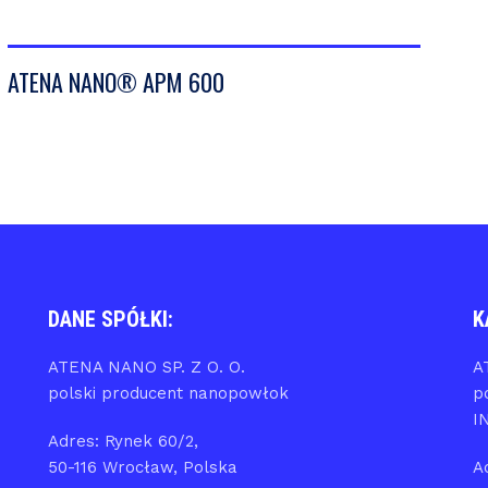
VIEW DETAILS
ATENA NANO® APM 600
DANE SPÓŁKI:
K
ATENA NANO SP. Z O. O.
A
polski producent nanopowłok
p
I
Adres: Rynek 60/2,
50-116 Wrocław, Polska
A