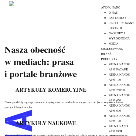
MEDIA
ATENA NANO
O NAS
PARTNERZY
ATENA NANO - nanopowłoki termoizolacyjne
>
MEDIA
CERTYFIKOWANY
PARTNER
NAGRODY I
WYRÓŻNIENIA
MEDIA
Nasza obecność
OBSŁUGIWANE
BRANŻE
w mediach: prasa
PRODUKTY
ATENA NANO®
i portale branżowe
APM FACADE
ATENA NANO®
APM 100
ATENA NANO®
ARTYKUŁY KOMERCYJNE
APM 250/300
ATENA NANO®
APM 450
Nasze produkty są rozpoznawalne i opisywane w mediach na całym świecie (w czasopismach oraz
ATENA NANO®
portalach branżowych).
APM 600
ATENA NANO®
APM 120
ARTYKUŁY NAUKOWE
ATENA NANO
APM FOIL
Nasze produkty doceniane są przez wybitnych naukowców na całym świecie opisując opracowania