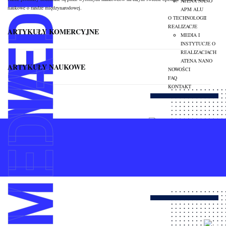
MEDIA
ATENA NANO
naukowe o randze międzynarodowej.
APM ALU
O TECHNOLOGII
REALIZACJE
ARTYKUŁY KOMERCYJNE
MEDIA I
INSTYTUCJE O
REALIZACJACH
ATENA NANO
MEDIA
ARTYKUŁY NAUKOWE
NOWOŚCI
FAQ
KONTAKT