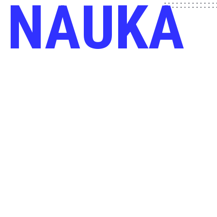
NAUKA
BIURO SPRZEDAŻY
BIURO CZYNNE:
poniedziałek – piątek
8:00 – 16:00
KONTAKT:
T: +48 696 451 151