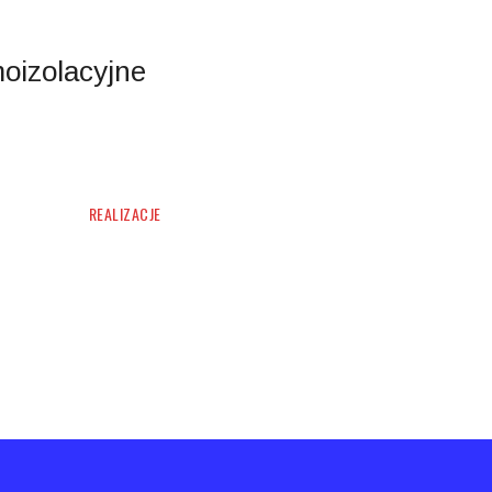
ATENA NANO
OBSŁUGIWANE BRANŻE
REALIZACJE
NOWOŚCI
FAQ
KONTAKT
JE O REALIZACJACH
ATEN