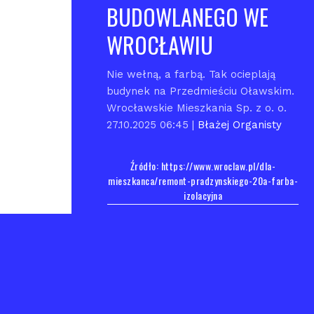
BUDOWLANEGO WE
WROCŁAWIU
Nie wełną, a farbą. Tak ocieplają
budynek na Przedmieściu Oławskim.
Wrocławskie Mieszkania Sp. z o. o.
Autor:
27.10.2025 06:45 |
Błażej Organisty
Źródło: https://www.wroclaw.pl/dla-
mieszkanca/remont-pradzynskiego-20a-farba-
izolacyjna