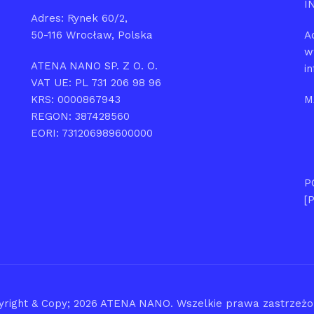
I
Adres: Rynek 60/2,
50-116 Wrocław, Polska
A
w
ATENA NANO SP. Z O. O.
i
VAT UE: PL 731 206 98 96
KRS: 0000867943
M
REGON: 387428560
EORI: 731206989600000
P
[
yright & Copy; 2026
ATENA NANO
. Wszelkie prawa zastrzeż