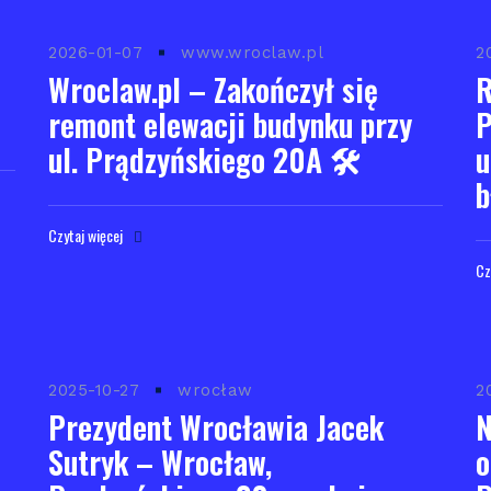
2026-01-07
www.wroclaw.pl
2
Wroclaw.pl – Zakończył się
R
remont elewacji budynku przy
P
ul. Prądzyńskiego 20A 🛠️
u
b
Czytaj więcej
Cz
2025-10-27
wrocław
2
Prezydent Wrocławia Jacek
N
Sutryk – Wrocław,
o