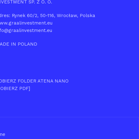
NVESTMENT SP. Z O. O.
dres: Rynek 60/2, 50-116, Wrocław, Polska
ww.graalinvestment.eu
nfo@graalinvestment.eu
ADE IN POLAND
OBIERZ FOLDER ATENA NANO
POBIERZ PDF]
one