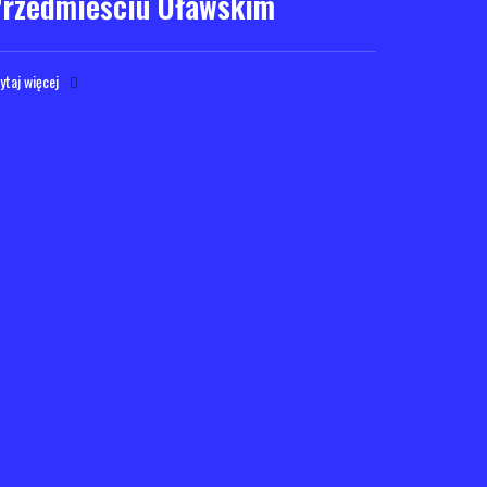
rzedmieściu Oławskim
ytaj więcej