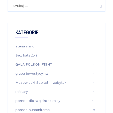
Szukaj:
KATEGORIE
atena nano
1
Bez kategorii
1
GALA POLKON FIGHT
1
grupa inwestycyjna
1
Mazowiecki Szpital – zabytek
1
military
1
pomoc dla Wojska Ukrainy
10
pomoc humanitarna
9