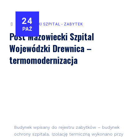
24
MAZOWIECKI SZPITAL - ZABYTEK
PAŹ
Post Mazowiecki Szpital
Wojewódzki Drewnica –
termomodernizacja
Budynek wpisany do rejestru zabytków – budynek
ochrony szpitala. Izolację termiczną wykonano przy