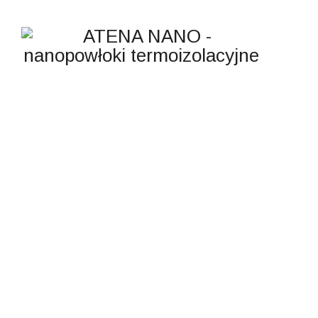
KATEGORIA:
MAZOWIECKI SZPITAL –
ZABYTEK
ATENA NANO - nanopowłoki termoizolacyjne
>
Mazowiecki Szpital -
zabytek