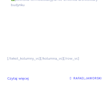
budynku
[/tekst_kolumny_vc][/kolumna_vc][/row_vc]
Czytaj więcej
RAFAELJAWORSKI