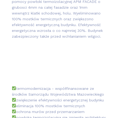
pomocy powłoki termoizolacyjnej APM FACADE o
grubosci 4mm na całej fasadzie oraz 1mm
wewnątrz klatki schodowej, holu. Wyeliminowano
100% mostków termicznych oraz zwiększono
efektywność energetyczną budynku. Efektywność
energetyczna wzrosła o co najmniej 30%. Budynek
zabezpieczony także przed wchłanianiem wilgoci.
termomodernizacja - współfinansowane ze
środków Samorządu Województwa Mazowieckiego
zwiększenie efektywności energetycznej budynku
eliminacja 100% mostków termicznych
ochrona murów przed przemarzaniem
powłoka termoizolacyjna nie zmieniła architektury