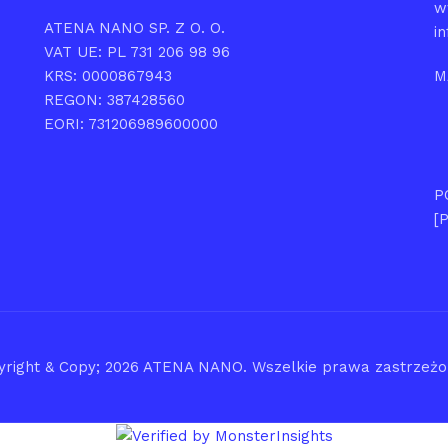
w
ATENA NANO SP. Z O. O.
i
VAT UE: PL 731 206 98 96
KRS: 0000867943
M
REGON: 387428560
EORI: 731206989600000
P
[
yright & Copy; 2026
ATENA NANO
. Wszelkie prawa zastrzeż