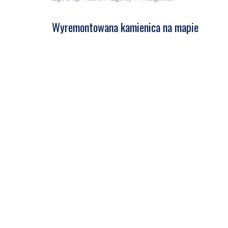
u
:
Wyremontowana kamienica na mapie
b
l
i
k
a
c
j
i
: