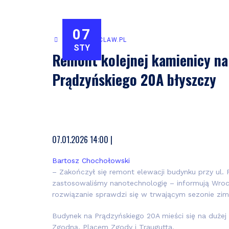
07
WWW.WROCLAW.PL
STY
Remont kolejnej kamienicy na
Prądzyńskiego 20A błyszczy
D
A
07.01.2026 14:00 |
a
u
Bartosz Chochołowski
– Zakończył się remont elewacji budynku przy ul.
t
t
zastosowaliśmy nanotechnologię – informują Wroc
rozwiązanie sprawdzi się w trwającym sezonie zim
a
o
p
Budynek na Prądzyńskiego 20A mieści się na dużej 
r
Zgodną, Placem Zgody i Traugutta.