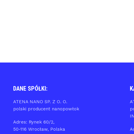
DANE SPÓŁKI:
K
ATENA NANO SP. Z O. O.
A
polski producent nanopowłok
p
I
Adres: Rynek 60/2,
50-116 Wrocław, Polska
A