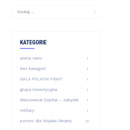
Szukaj:
KATEGORIE
atena nano
1
Bez kategorii
1
GALA POLKON FIGHT
1
grupa inwestycyjna
1
Mazowiecki Szpital – zabytek
1
military
1
pomoc dla Wojska Ukrainy
10