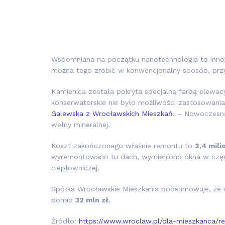
Wspomniana na początku nanotechnologia to innow
można tego zrobić w konwencjonalny sposób, przy
Kamienica została pokryta specjalną farbą elewac
konserwatorskie nie było możliwości zastosowani
Galewska z Wrocławskich Mieszkań
. – Nowoczesn
wełny mineralnej.
Koszt zakończonego właśnie remontu to
2,4 mili
wyremontowano tu dach, wymieniono okna w częśc
ciepłowniczej.
Spółka Wrocławskie Mieszkania podsumowuje, że 
ponad
32 mln zł
.
Źródło:
https://www.wroclaw.pl/dla-mieszkanca/r