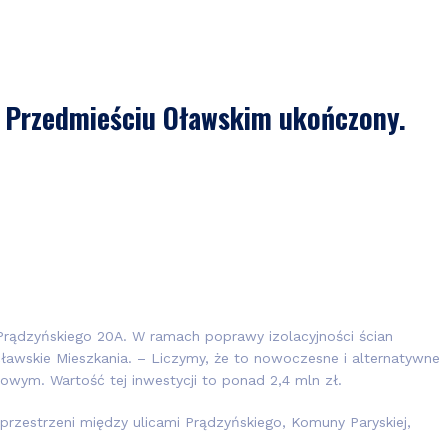
 Przedmieściu Oławskim ukończony.
 Prądzyńskiego 20A. W ramach poprawy izolacyjności ścian
ławskie Mieszkania. – Liczymy, że to nowoczesne i alternatywne
owym. Wartość tej inwestycji to ponad 2,4 mln zł.
przestrzeni między ulicami Prądzyńskiego, Komuny Paryskiej,