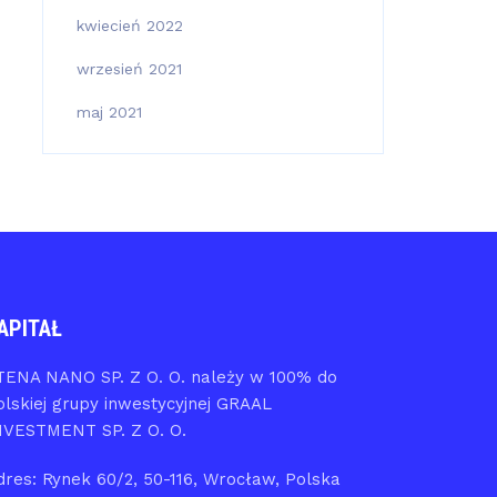
kwiecień 2022
wrzesień 2021
maj 2021
APITAŁ
TENA NANO SP. Z O. O. należy w 100% do
olskiej grupy inwestycyjnej GRAAL
NVESTMENT SP. Z O. O.
dres: Rynek 60/2, 50-116, Wrocław, Polska