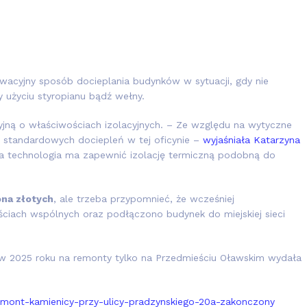
acyjny sposób docieplania budynków w sytuacji, gdy nie
 użyciu styropianu bądź wełny.
yjną o właściwościach izolacyjnych. – Ze względu na wytyczne
a standardowych dociepleń w tej oficynie –
wyjaśniała Katarzyna
a technologia ma zapewnić izolację termiczną podobną do
ona złotych
, ale trzeba przypomnieć, że wcześniej
iach wspólnych oraz podłączono budynek do miejskiej sieci
w 2025 roku na remonty tylko na Przedmieściu Oławskim wydała
emont-kamienicy-przy-ulicy-pradzynskiego-20a-zakonczony