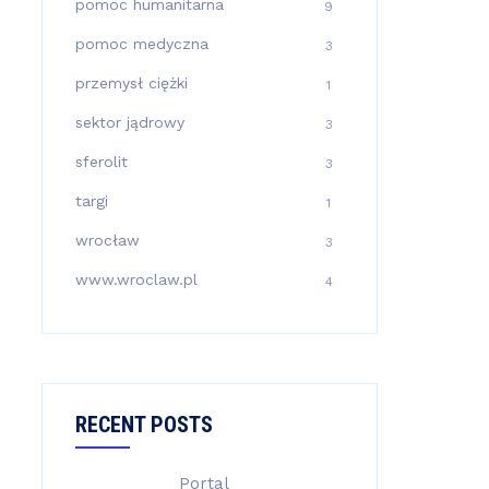
pomoc humanitarna
9
pomoc medyczna
3
przemysł ciężki
1
sektor jądrowy
3
sferolit
3
targi
1
wrocław
3
www.wroclaw.pl
4
RECENT POSTS
Portal