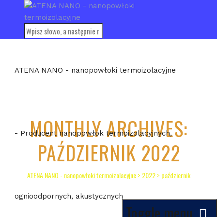
ATENA NANO - nanopowłoki termoizolacyjne
MONTHLY ARCHIVES:
- Producent nanopowłok termoizolacyjnych,
PAŹDZIERNIK 2022
ATENA NANO - nanopowłoki termoizolacyjne
>
2022
>
październik
ognioodpornych, akustycznych
Toggle menu