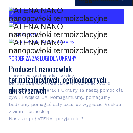
13
paź
Date
2022-10-13
Categories
pomoc dla Wojska Ukrainy
?️ORDER ZA ZASŁUGI DLA UKRAINY
Producent nanopowłok
?️Order za zasługi dla Ukrainy.
termoizolacyjnych, ognioodpornych,
Bardzo dziękujemy za takie wyróżnienie, które
akustycznych
wręczył sam generał z Ukrainy za naszą pomoc dla
cywili i Wojska UA. Pomagamliśmy, pomagamy i
będziemy pomagać cały czas, aż wygnacie Moskali
z ziemi Ukraińskiej.
Nasz zespół ATENA i przyjaciele ?