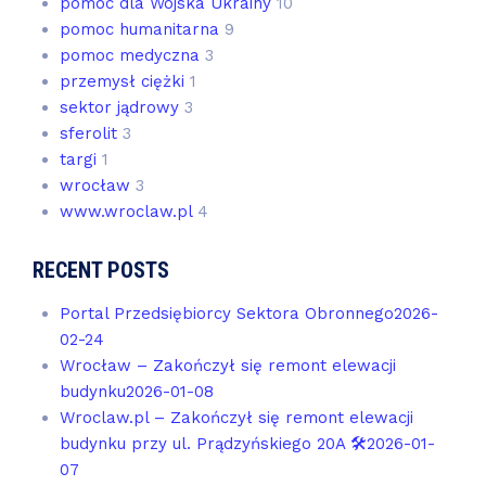
pomoc dla Wojska Ukrainy
10
pomoc humanitarna
9
pomoc medyczna
3
przemysł ciężki
1
sektor jądrowy
3
sferolit
3
targi
1
wrocław
3
www.wroclaw.pl
4
RECENT POSTS
Portal Przedsiębiorcy Sektora Obronnego
2026-
02-24
Wrocław – Zakończył się remont elewacji
budynku
2026-01-08
Wroclaw.pl – Zakończył się remont elewacji
budynku przy ul. Prądzyńskiego 20A 🛠️
2026-01-
07