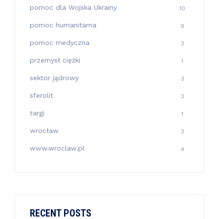
pomoc dla Wojska Ukrainy
10
pomoc humanitarna
9
pomoc medyczna
3
przemysł ciężki
1
sektor jądrowy
3
sferolit
3
targi
1
wrocław
3
www.wroclaw.pl
4
RECENT POSTS