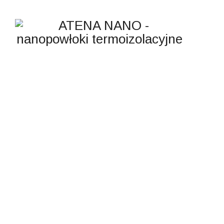
KATEGORIA:
WROCŁAW
ATENA NANO - nanopowłoki termoizolacyjne
>
wrocław