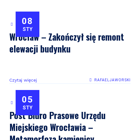
08
WROCŁAW
STY
Wrocław – Zakończył się remont
elewacji budynku
Czytaj więcej
RAFAELJAWORSKI
05
WROCŁAW
STY
Post Biuro Prasowe Urzędu
Miejskiego Wrocławia –
Metamorfoza kamienicy