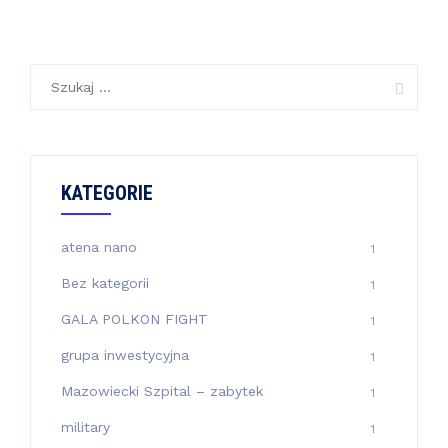
Szukaj:
KATEGORIE
atena nano
1
Bez kategorii
1
GALA POLKON FIGHT
1
grupa inwestycyjna
1
Mazowiecki Szpital – zabytek
1
military
1