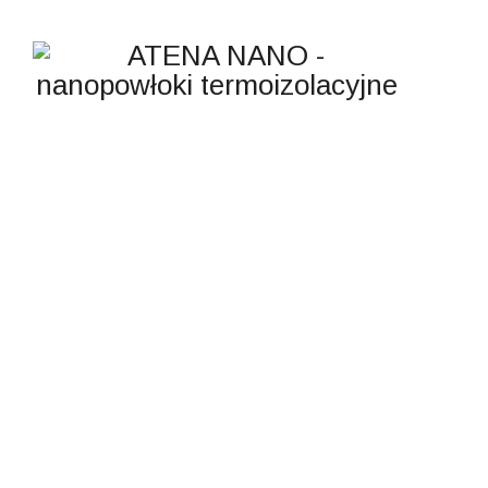
TEAM
ATENA NANO - nanopowłoki termoizolacyjne
>
Team