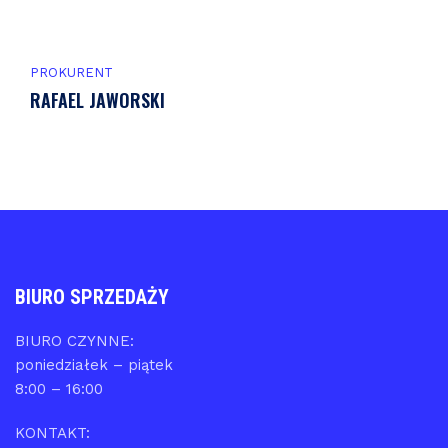
PROKURENT
RAFAEL JAWORSKI
BIURO SPRZEDAŻY
BIURO CZYNNE:
poniedziałek – piątek
8:00 – 16:00
KONTAKT: