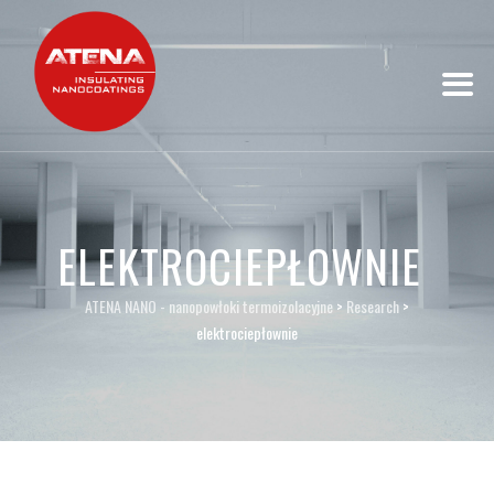
ELEKTROCIEPŁOWNIE
ATENA NANO - nanopowłoki termoizolacyjne
>
Research
>
elektrociepłownie