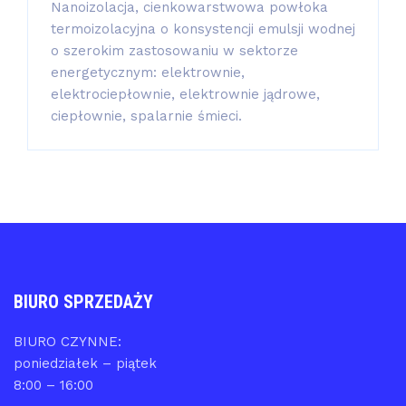
Nanoizolacja, cienkowarstwowa powłoka
termoizolacyjna o konsystencji emulsji wodnej
o szerokim zastosowaniu w sektorze
energetycznym: elektrownie,
elektrociepłownie, elektrownie jądrowe,
ciepłownie, spalarnie śmieci.
BIURO SPRZEDAŻY
BIURO CZYNNE:
poniedziałek – piątek
8:00 – 16:00