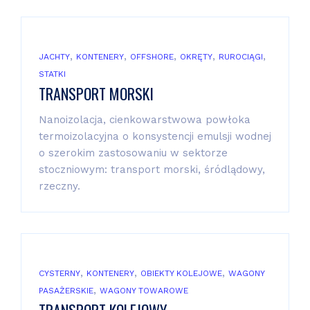
,
,
,
,
,
JACHTY
KONTENERY
OFFSHORE
OKRĘTY
RUROCIĄGI
STATKI
TRANSPORT MORSKI
Nanoizolacja, cienkowarstwowa powłoka
termoizolacyjna o konsystencji emulsji wodnej
o szerokim zastosowaniu w sektorze
stoczniowym: transport morski, śródlądowy,
rzeczny.
,
,
,
CYSTERNY
KONTENERY
OBIEKTY KOLEJOWE
WAGONY
,
PASAŻERSKIE
WAGONY TOWAROWE
TRANSPORT KOLEJOWY