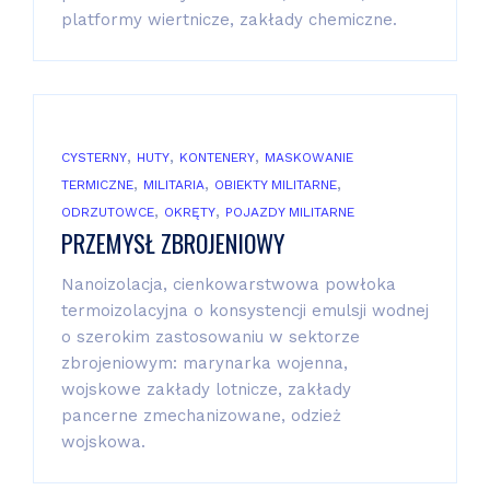
platformy wiertnicze, zakłady chemiczne.
,
,
,
CYSTERNY
HUTY
KONTENERY
MASKOWANIE
,
,
,
TERMICZNE
MILITARIA
OBIEKTY MILITARNE
,
,
ODRZUTOWCE
OKRĘTY
POJAZDY MILITARNE
PRZEMYSŁ ZBROJENIOWY
Nanoizolacja, cienkowarstwowa powłoka
termoizolacyjna o konsystencji emulsji wodnej
o szerokim zastosowaniu w sektorze
zbrojeniowym: marynarka wojenna,
wojskowe zakłady lotnicze, zakłady
pancerne zmechanizowane, odzież
wojskowa.