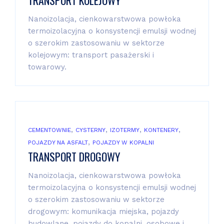
Nanoizolacja, cienkowarstwowa powłoka
termoizolacyjna o konsystencji emulsji wodnej
o szerokim zastosowaniu w sektorze
kolejowym: transport pasażerski i
towarowy.
,
,
,
,
CEMENTOWNIE
CYSTERNY
IZOTERMY
KONTENERY
,
POJAZDY NA ASFALT
POJAZDY W KOPALNI
TRANSPORT DROGOWY
Nanoizolacja, cienkowarstwowa powłoka
termoizolacyjna o konsystencji emulsji wodnej
o szerokim zastosowaniu w sektorze
drogowym: komunikacja miejska, pojazdy
budowlane, pojazdy do kopalni, osobowe i