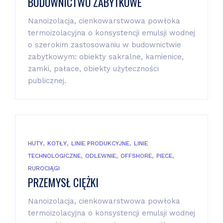
BUDOWNICTWO ZABYTKOWE
Nanoizolacja, cienkowarstwowa powłoka
termoizolacyjna o konsystencji emulsji wodnej
o szerokim zastosowaniu w budownictwie
zabytkowym: obiekty sakralne, kamienice,
zamki, pałace, obiekty użyteczności
publicznej.
,
,
,
HUTY
KOTŁY
LINIE PRODUKCYJNE
LINIE
,
,
,
,
TECHNOLOGICZNE
ODLEWNIE
OFFSHORE
PIECE
RUROCIĄGI
PRZEMYSŁ CIĘŻKI
Nanoizolacja, cienkowarstwowa powłoka
termoizolacyjna o konsystencji emulsji wodnej