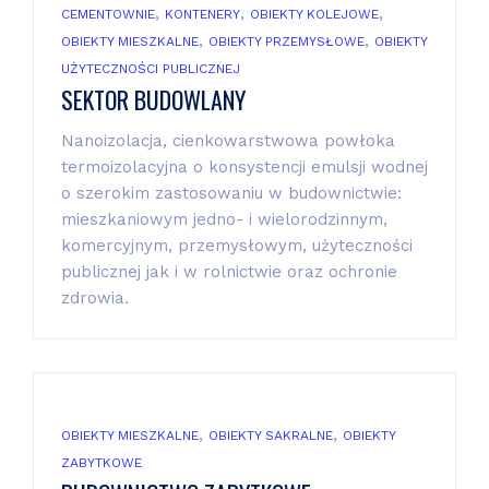
,
,
,
CEMENTOWNIE
KONTENERY
OBIEKTY KOLEJOWE
,
,
OBIEKTY MIESZKALNE
OBIEKTY PRZEMYSŁOWE
OBIEKTY
UŻYTECZNOŚCI PUBLICZNEJ
SEKTOR BUDOWLANY
Nanoizolacja, cienkowarstwowa powłoka
termoizolacyjna o konsystencji emulsji wodnej
o szerokim zastosowaniu w budownictwie:
mieszkaniowym jedno- i wielorodzinnym,
komercyjnym, przemysłowym, użyteczności
publicznej jak i w rolnictwie oraz ochronie
zdrowia.
,
,
OBIEKTY MIESZKALNE
OBIEKTY SAKRALNE
OBIEKTY
ZABYTKOWE