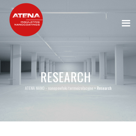
RESEARCH
ATENA NANO - nanopowłoki termoizolacyjne
>
Research