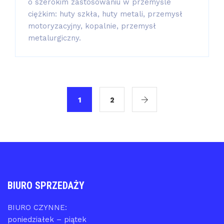
o szerokim zastosowaniu w przemyśle
ciężkim: huty szkła, huty metali, przemysł
motoryzacyjny, kopalnie, przemysł
metalurgiczny.
1
2
BIURO SPRZEDAŻY
BIURO CZYNNE:
poniedziałek – piątek