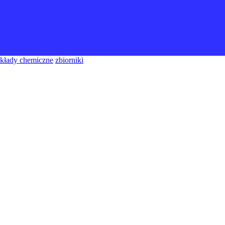
akłady chemiczne
zbiorniki