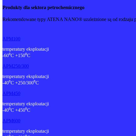
Produkty dla sektora petrochemicznego
Rekomendowane typy ATENA NANO® uzależnione są od rodzaju powierz
APM100
temperatury eksploatacji
-60⁰C +150⁰C
APM250/300
temperatury eksploatacji
-40⁰C +250/300⁰C
APM450
temperatury eksploatacji
-40⁰C +450⁰C
APM600
temperatury eksploatacji