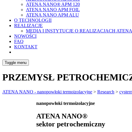
ATENA NANO® APM 120
ATENA NANO APM FOIL
ATENA NANO APM ALU
O TECHNOLOGII
REALIZACJE
MEDIA I INSTYTUCJE O REALIZACJACH ATEN
NOWOŚCI
FAQ
KONTAKT
Toggle menu
PRZEMYSŁ PETROCHEMIC
ATENA NANO - nanopowłoki termoizolacyjne
>
Research
>
cyster
nanopowłoki termoizolacyjne
ATENA NANO®
sektor petrochemiczny