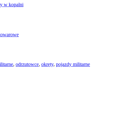
y w kopalni
towarowe
litarne
,
odrzutowce
,
okręty
,
pojazdy militarne