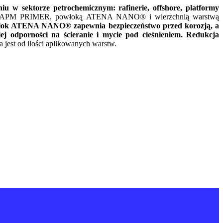
u w sektorze petrochemicznym: rafinerie, offshore, platformy
m APM PRIMER, powłoką ATENA NANO® i wierzchnią warstwą
łok ATENA NANO® zapewnia bezpieczeństwo przed korozją, a
odporności na ścieranie i mycie pod cieśnieniem. Redukcja
est od ilości aplikowanych warstw.