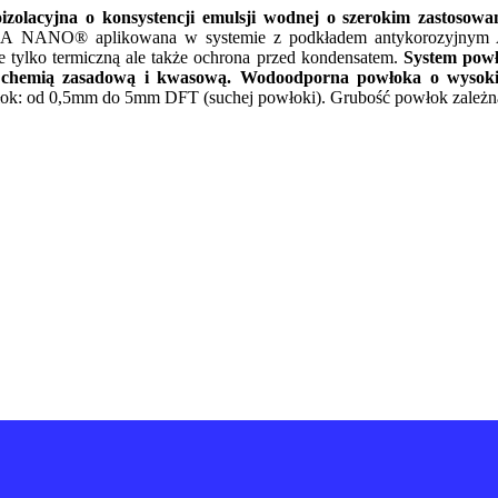
lacyjna o konsystencji emulsji wodnej o szerokim zastosowani
 NANO® aplikowana w systemie z podkładem antykorozyjny
 tylko termiczną ale także ochrona przed kondensatem.
System pow
chemią zasadową i kwasową. Wodoodporna powłoka o wysokiej 
k: od 0,5mm do 5mm DFT (suchej powłoki). Grubość powłok zależna j