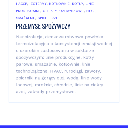
,
,
,
,
HACCP
IZOTERMY
KOTŁOWNIE
KOTŁY
LINIE
,
,
,
PRODUKCYJNE
OBIEKTY PRZEMYSŁOWE
PIECE
,
SMAŻALNIE
SPICHLERZE
PRZEMYSŁ SPOŻYWCZY
Nanoizolacja, cienkowarstwowa powłoka
termoizolacyjna o konsystencji emulsji wodnej
o szerokim zastosowaniu w sektorze
spożywczym: linie produkcyjne, kotły
parowe, smażalnie, kotłownie, linie
technologiczne, HVAC, rurociągi, zawory,
zbiorniki na gorący olej, wodę, linie wody
lodowej, mroźnie, chłodnie, linie na ciekły
azot, zakłady przemysłowe.