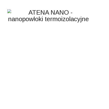
OBIEKTY
PRZEMYSŁOWE
ATENA NANO - nanopowłoki termoizolacyjne
>
Research
>
obiekty
przemysłowe