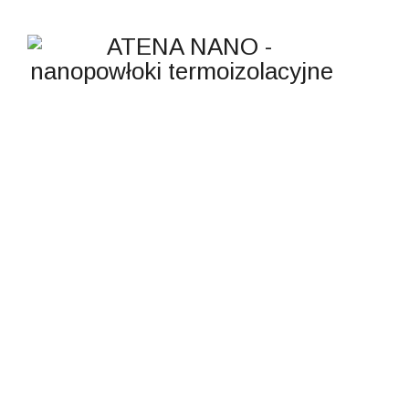
KOTŁY
ATENA NANO - nanopowłoki termoizolacyjne
>
Research
>
kotły