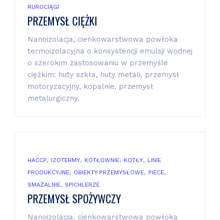
RUROCIĄGI
PRZEMYSŁ CIĘŻKI
Nanoizolacja, cienkowarstwowa powłoka
termoizolacyjna o konsystencji emulsji wodnej
o szerokim zastosowaniu w przemyśle
ciężkim: huty szkła, huty metali, przemysł
motoryzacyjny, kopalnie, przemysł
metalurgiczny.
,
,
,
,
HACCP
IZOTERMY
KOTŁOWNIE
KOTŁY
LINIE
,
,
,
PRODUKCYJNE
OBIEKTY PRZEMYSŁOWE
PIECE
,
SMAŻALNIE
SPICHLERZE
PRZEMYSŁ SPOŻYWCZY
Nanoizolacja, cienkowarstwowa powłoka