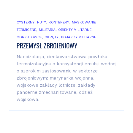
,
,
,
CYSTERNY
HUTY
KONTENERY
MASKOWANIE
,
,
,
TERMICZNE
MILITARIA
OBIEKTY MILITARNE
,
,
ODRZUTOWCE
OKRĘTY
POJAZDY MILITARNE
PRZEMYSŁ ZBROJENIOWY
Nanoizolacja, cienkowarstwowa powłoka
termoizolacyjna o konsystencji emulsji wodnej
o szerokim zastosowaniu w sektorze
zbrojeniowym: marynarka wojenna,
wojskowe zakłady lotnicze, zakłady
pancerne zmechanizowane, odzież
wojskowa.