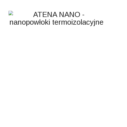
MASKOWANIE
TERMICZNE
ATENA NANO - nanopowłoki termoizolacyjne
>
Research
>
maskowanie termiczne