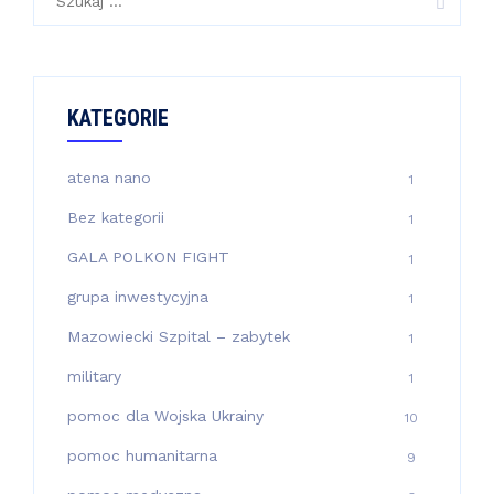
KATEGORIE
atena nano
1
Bez kategorii
1
GALA POLKON FIGHT
1
grupa inwestycyjna
1
Mazowiecki Szpital – zabytek
1
military
1
pomoc dla Wojska Ukrainy
10
pomoc humanitarna
9