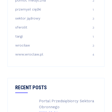
pomoc medyczna
3
przemysł ciężki
1
sektor jądrowy
3
sferolit
3
targi
1
wrocław
3
www.wroclaw.pl
4
RECENT POSTS
Portal Przedsiębiorcy Sektora
Obronnego