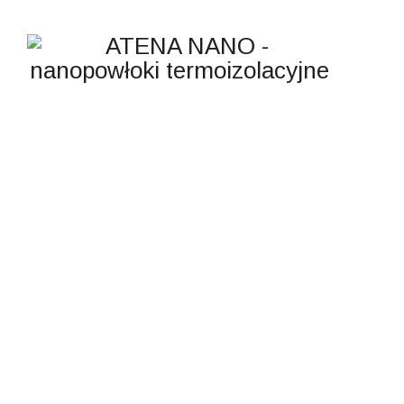
TAGI:
ATENA NANO
ATENA NANO - nanopowłoki termoizolacyjne
>
atena nano