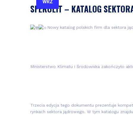
WRZ
SFEROLIT – KATALOG SEKTOR
Nowy katalog polskich firm dla sektora j
Ministerstwo Klimatu i Środowiska zakończyło aktua
Trzecia edycja tego dokumentu prezentuje kompet
rynkach sektora jądrowego. W tym katalogu znajdu