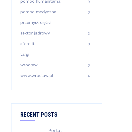
pomoc humanitarna
9
pomoc medyczna
3
przemysł ciężki
1
sektor jądrowy
3
sferolit
3
targi
1
wrocław
3
www.wroclaw.pl
4
RECENT POSTS
Portal