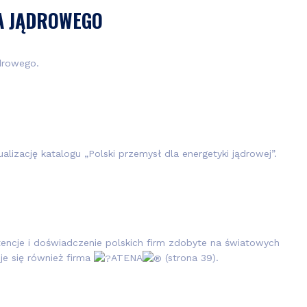
A JĄDROWEGO
ądrowego.
lizację katalogu „Polski przemysł dla energetyki jądrowej”.
encje i doświadczenie polskich firm zdobyte na światowych
je się również firma
ATENA
(strona 39).