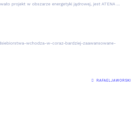
owało projekt w obszarze energetyki jądrowej, jest ATENA …
edsiebiorstwa-wchodza-w-coraz-bardziej-zaawansowane-
RAFAELJAWORSKI