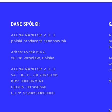
DANE SPÓŁKI:
K
ATENA NANO SP. Z O. O.
A
polski producent nanopowłok
p
I
Adres: Rynek 60/2,
50-116 Wrocław, Polska
A
w
ATENA NANO SP. Z O. O.
i
VAT UE: PL 731 206 98 96
KRS: 0000867943
M
REGON: 387428560
EORI: 731206989600000
P