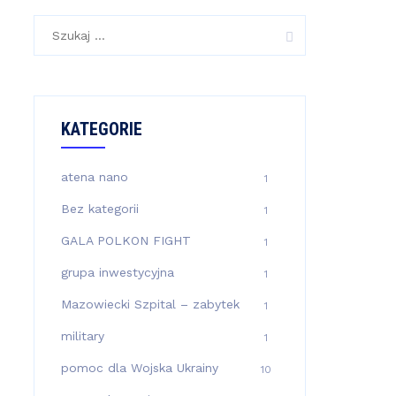
Szukaj:
KATEGORIE
atena nano
1
Bez kategorii
1
GALA POLKON FIGHT
1
grupa inwestycyjna
1
Mazowiecki Szpital – zabytek
1
military
1
pomoc dla Wojska Ukrainy
10