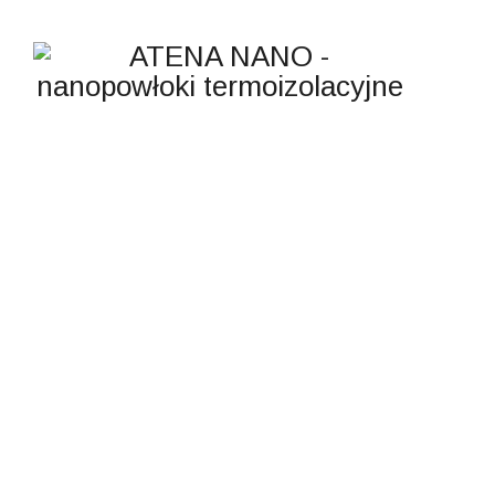
POSTY:
OTHERS
ATENA NANO - nanopowłoki termoizolacyjne
>
Others