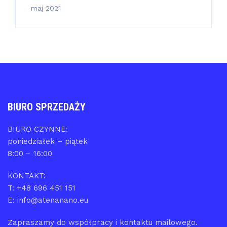
maj 2021
BIURO SPRZEDAŻY
BIURO CZYNNE:
poniedziałek – piątek
8:00 – 16:00
KONTAKT:
T: +48 696 451 151
E: info@atenanano.eu
Zapraszamy do współpracy i kontaktu mailowego.