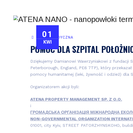
01
POMOC MEDYCZNA
KWI
POMOC DLA SZPITAL POŁOŻNIC
Dziękujemy Damianowi Wawrzyniakowi z fundacji
Peterborough, England, PE6 7TP), który przekaza
pomocy humanitarnej (leki, żywność i odzież) dla 
Organizatorem akcji byli:
ATENA PROPERTY MANAGEMENT SP. Z O.O.
i
ГРОМАДСЬКА ОРГАНІЗАЦІЯ МІЖНАРОДНА ЕКОЛ
NON-GOVERNMENTAL ORGANIZATION INTERNAT
01001, city Kyiv, STREET PATORZHYNSKOHO, buildi