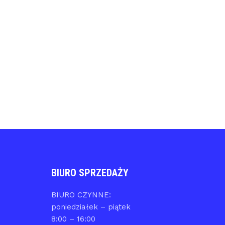
BIURO SPRZEDAŻY
BIURO CZYNNE:
poniedziałek – piątek
8:00 – 16:00