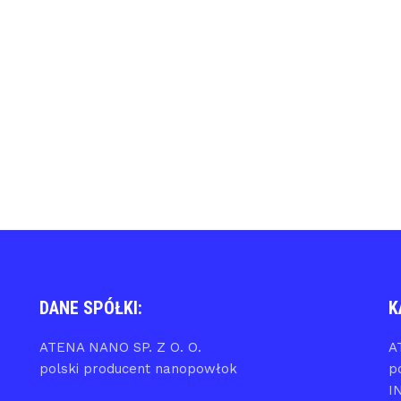
DANE SPÓŁKI:
K
ATENA NANO SP. Z O. O.
A
polski producent nanopowłok
p
I