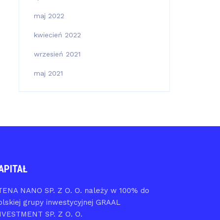
maj 2022
kwiecień 2022
wrzesień 2021
maj 2021
APITAŁ
TENA NANO SP. Z O. O. należy w 100% do
olskiej grupy inwestycyjnej GRAAL
NVESTMENT SP. Z O. O.