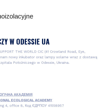
ATENA NANO
OBSŁUGIWANE BRANŻE
ZY W ODESSIE UA
REALIZACJE
NOWOŚCI
FAQ
KONTAKT
 SUPPORT THE WORLD CIC (41 Crowland Road, Eye,
ł nam nowy inkubator oraz lampy solarne wraz z dostawą
Szpitala Położniczego w Odessie, Ukraina.
ОГІЧНА АКАДЕМІЯ
IONAL ECOLOGICAL ACADEMY
ng 4, office 8, Код ЄДРПОУ 41558957