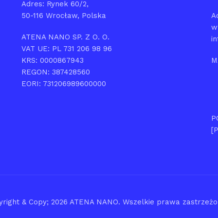
Adres: Rynek 60/2,
50-116 Wrocław, Polska
A
w
ATENA NANO SP. Z O. O.
i
VAT UE: PL 731 206 98 96
KRS: 0000867943
M
REGON: 387428560
EORI: 731206989600000
P
[
yright & Copy; 2026
ATENA NANO
. Wszelkie prawa zastrzeż