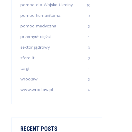
pomoc dla Wojska Ukrainy
10
pomoc humanitarna
9
pomoc medyczna
3
przemysł ciężki
1
sektor jądrowy
3
sferolit
3
targi
1
wrocław
3
www.wroclaw.pl
4
RECENT POSTS