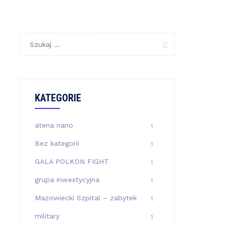
PRODUKTY
O TECHNOLOGII
Szukaj:
KATEGORIE
atena nano
1
Bez kategorii
1
GALA POLKON FIGHT
1
grupa inwestycyjna
1
Mazowiecki Szpital – zabytek
1
military
1