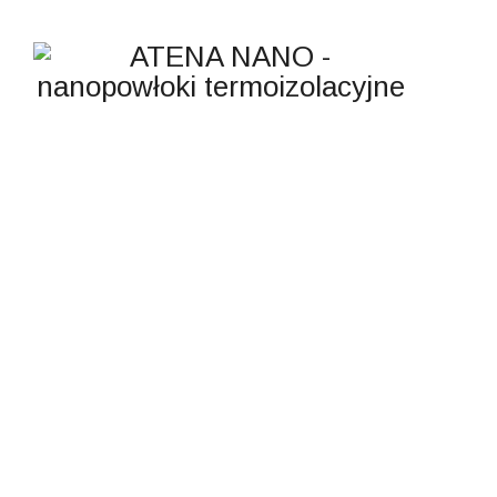
VICTORIA PORTER
ATENA NANO - nanopowłoki termoizolacyjne
>
Company
>
Victoria
Porter