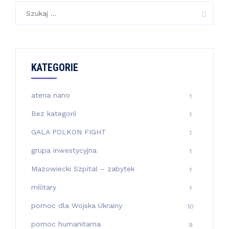
Szukaj:
KATEGORIE
atena nano
1
Bez kategorii
1
GALA POLKON FIGHT
1
grupa inwestycyjna
1
Mazowiecki Szpital – zabytek
1
military
1
pomoc dla Wojska Ukrainy
10
pomoc humanitarna
9